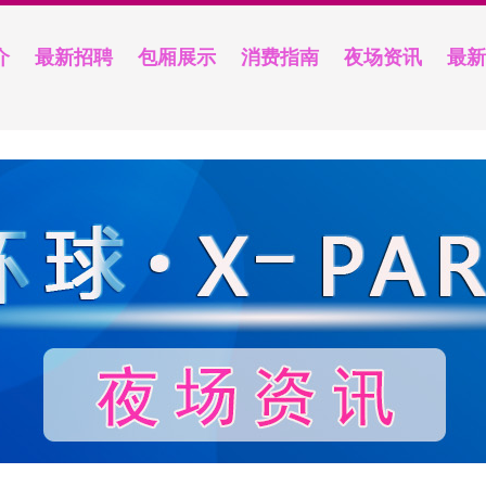
介
最新招聘
包厢展示
消费指南
夜场资讯
最新