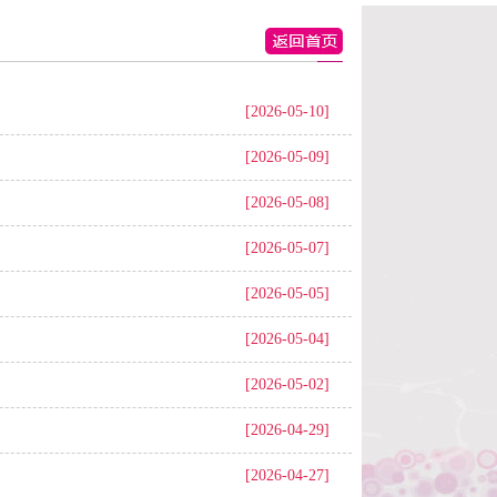
[2026-05-10]
[2026-05-09]
[2026-05-08]
[2026-05-07]
[2026-05-05]
[2026-05-04]
[2026-05-02]
[2026-04-29]
[2026-04-27]