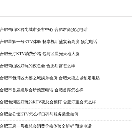
合肥蜀山区君尚城市会客中心 合肥君尚预定电话
合肥星辉一号KTV体验:畅享视听盛宴新高度 预定电话
合肥云汀KTV消费价格 包河区星光天地大厦
合肥蜀山区好玩的夜总会 合肥后宫怎么样
合肥市包河区天禧之城娱乐会所 合肥天禧之城预定电话
合肥市首席娱乐会所预定电话 合肥首席怎么样
合肥包河区好玩的KTV夜总会预订 合肥汀宝会怎么样
合肥金公馆KTV怎么样口碑与服务质量如何
合肥王府一号夜总会消费价格体验全解析 预定电话