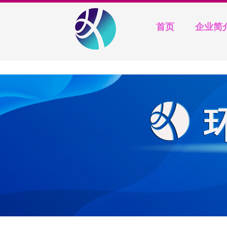
首页
企业简
合肥市瑶海区星辉一号预定热
线 合/span>