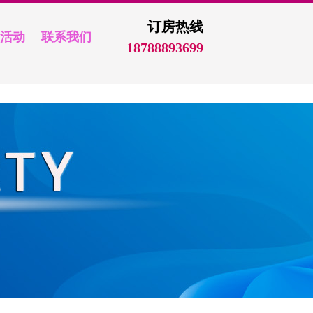
订房热线
活动
联系我们
18788893699