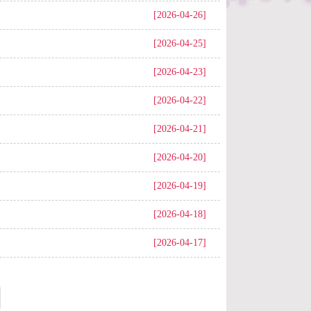
[2026-04-26]
[2026-04-25]
[2026-04-23]
[2026-04-22]
[2026-04-21]
[2026-04-20]
[2026-04-19]
[2026-04-18]
[2026-04-17]